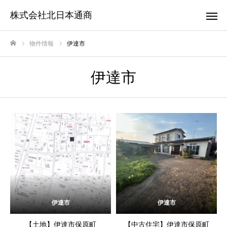
株式会社北日本通商
物件情報
伊達市
ホーム
伊達市
伊達市
伊達市
【土地】伊達市保原町
【中古住宅】伊達市保原町